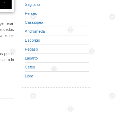
Sagitario
Caballito
Perseo
Delfín
Cassiopea
Cisne
je, eran
encedor,
Andrómeda
Águila
ar en el
Escorpio
Virgo
Pegaso
Flecha
s por el
Lagarto
Lira
cias a lo
Cefeo
Leo
Libra
Cruz del Nort