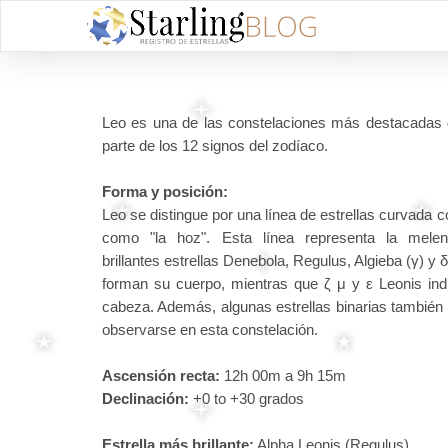
Leo es una de las constelaciones más destacadas del
parte de los 12 signos del zodíaco.
Forma y posición:
Leo se distingue por una línea de estrellas curvada 
como "la hoz". Esta línea representa la mele
brillantes estrellas Denebola, Regulus, Algieba (γ) y 
forman su cuerpo, mientras que ζ μ y ε Leonis ind
cabeza. Además, algunas estrellas binarias también
observarse en esta constelación.
Ascensión recta:
12h 00m a 9h 15m
Declinación:
+0 to +30 grados
Estrella más brillante:
Alpha Leonis (Regulus)